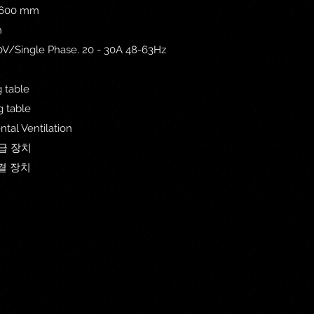
00 mm
m
e Phase. 20 - 30A 48-63Hz
식
Sliding table
xing table
ntal Ventilation
자공 공급 장치
 장치